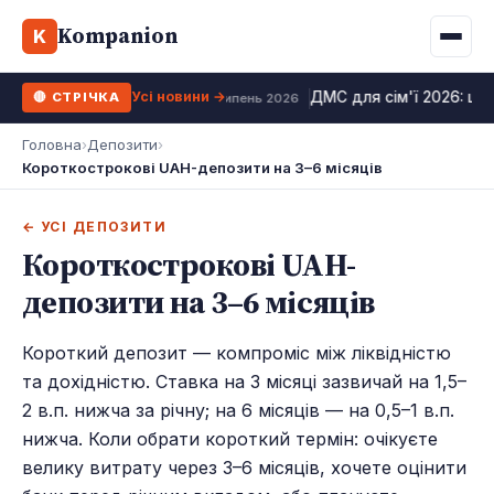
Binance
CCLoan
Kompanion
Іпотека
Життя
K
UA
RU
EN
WhiteBIT
Калькулятор МФО
Депозит
Усі види
Усі новини →
ДМС для сім'ї 2026: цін
🔴 СТРІЧКА
Kuna
Усі 10 МФО →
24 липень 2026
Рефінансування
Головна
›
Депозити
›
Bybit
Короткострокові UAH-депозити на 3–6 місяців
ФОП податки
OKX
← УСІ ДЕПОЗИТИ
Усі 10 бірж →
Короткострокові UAH-
депозити на 3–6 місяців
Короткий депозит — компроміс між ліквідністю
та дохідністю. Ставка на 3 місяці зазвичай на 1,5–
2 в.п. нижча за річну; на 6 місяців — на 0,5–1 в.п.
нижча. Коли обрати короткий термін: очікуєте
велику витрату через 3–6 місяців, хочете оцінити