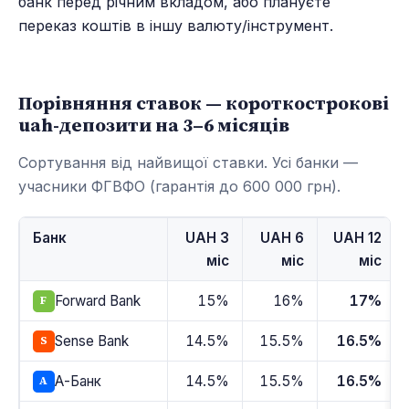
банк перед річним вкладом, або плануєте
переказ коштів в іншу валюту/інструмент.
Порівняння ставок — короткострокові
uah-депозити на 3–6 місяців
Сортування від найвищої ставки. Усі банки —
учасники ФГВФО (гарантія до 600 000 грн).
Банк
UAH 3
UAH 6
UAH 12
міс
міс
міс
Forward Bank
15%
16%
17%
F
Sense Bank
14.5%
15.5%
16.5%
S
А-Банк
14.5%
15.5%
16.5%
А