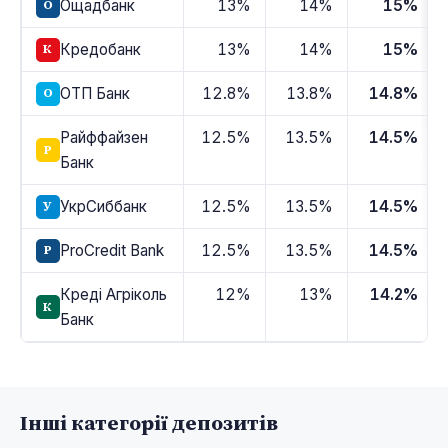
Ощадбанк
13%
14%
15%
О
Кредобанк
13%
14%
15%
К
ОТП Банк
12.8%
13.8%
14.8%
О
Райффайзен
12.5%
13.5%
14.5%
Р
Банк
УкрСиббанк
12.5%
13.5%
14.5%
У
ProCredit Bank
12.5%
13.5%
14.5%
P
Креді Агріколь
12%
13%
14.2%
К
Банк
Інші категорії депозитів