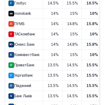
Глобус
14.5%
15.5%
16.5%
Г
monobank
14%
15%
16%
m
ПУМБ
14%
14.8%
15.8%
П
ТАСкомбанк
14%
15%
16%
Т
Юнекс Банк
14%
14.8%
15.8%
Ю
Комінвестбанк
14%
15%
16%
К
ПриватБанк
13.5%
14.5%
15.5%
П
Укргазбанк
13.5%
14.5%
15.5%
У
Південний
13.5%
14.5%
15.5%
П
Банк Львів
13.5%
14.5%
15.5%
Б