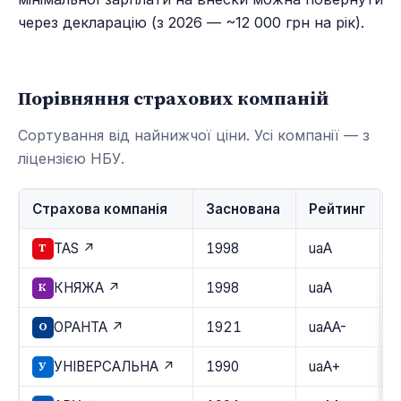
через декларацію (з 2026 — ~12 000 грн на рік).
Порівняння страхових компаній
Сортування від найнижчої ціни. Усі компанії — з
ліцензією НБУ.
Страхова компанія
Заснована
Рейтинг
TAS ↗
1998
uaA
T
КНЯЖА ↗
1998
uaA
К
ОРАНТА ↗
1921
uaAA-
О
УНІВЕРСАЛЬНА ↗
1990
uaA+
У