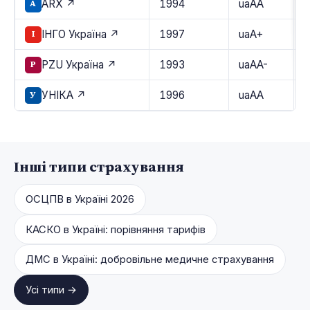
ARX ↗
1994
uaAA
A
ІНГО Україна ↗
1997
uaA+
І
PZU Україна ↗
1993
uaAA-
P
УНІКА ↗
1996
uaAA
У
Інші типи страхування
ОСЦПВ в Україні 2026
КАСКО в Україні: порівняння тарифів
ДМС в Україні: добровільне медичне страхування
Усі типи →