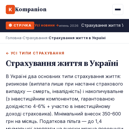
Binance
CCLoan
Kompanion
Іпотека
Життя
K
UA
RU
EN
WhiteBIT
Калькулятор МФО
Депозит
Усі види
Усі новини →
Страхування життя Укра
🔴 СТРІЧКА
Kuna
Усі 10 МФО →
26 липень 2026
Рефінансування
Головна
›
Страхування
›
Страхування життя в Україні
Bybit
ФОП податки
OKX
← УСІ ТИПИ СТРАХУВАННЯ
Страхування життя в Україні
Усі 10 бірж →
В Україні два основних типи страхування життя:
ризикове (виплата лише при настанні страхового
випадку — смерть, інвалідність) і накопичувальне
(з інвестиційним компонентом, гарантованою
дохідністю 4-6% + участю в інвестиційному
доході страховика). Мінімальний внесок 350-600
грн на місяць. Податкова пільга — до 1,4
мінімальної зарплати на внески можна повернути