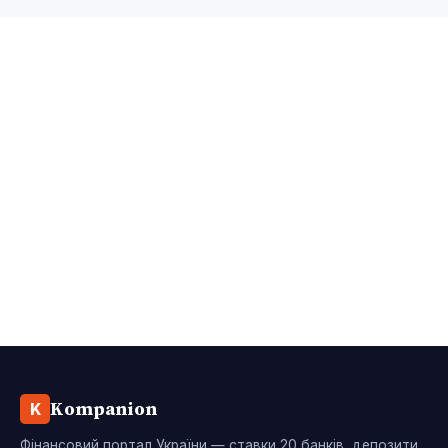
Kompanion
K
Фінансовий портал України — ставки 20 банків, депозити,