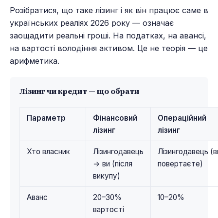
Розібратися, що таке лізинг і як він працює саме в
українських реаліях 2026 року — означає
заощадити реальні гроші. На податках, на авансі,
на вартості володіння активом. Це не теорія — це
арифметика.
Лізинг чи кредит — що обрати
Параметр
Фінансовий
Операційний
лізинг
лізинг
Хто власник
Лізингодавець
Лізингодавець (в
→ ви (після
повертаєте)
викупу)
Аванс
20–30%
10–20%
вартості