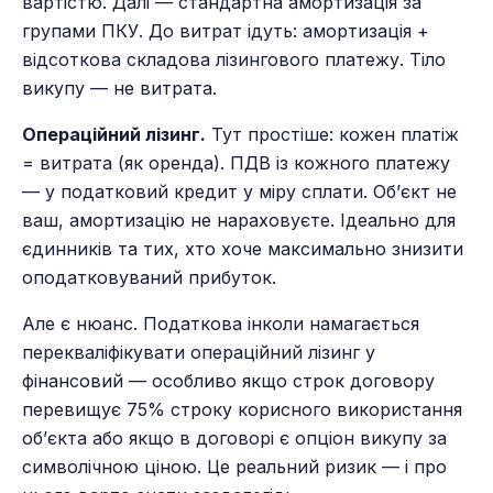
вартістю. Далі — стандартна амортизація за
групами ПКУ. До витрат ідуть: амортизація +
відсоткова складова лізингового платежу. Тіло
викупу — не витрата.
Операційний лізинг.
Тут простіше: кожен платіж
= витрата (як оренда). ПДВ із кожного платежу
— у податковий кредит у міру сплати. Об’єкт не
ваш, амортизацію не нараховуєте. Ідеально для
єдинників та тих, хто хоче максимально знизити
оподатковуваний прибуток.
Але є нюанс. Податкова інколи намагається
перекваліфікувати операційний лізинг у
фінансовий — особливо якщо строк договору
перевищує 75% строку корисного використання
об’єкта або якщо в договорі є опціон викупу за
символічною ціною. Це реальний ризик — і про