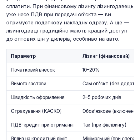
сплатити. При фінансовому лізингу лізингодавець
уже несе ПДВ при передачі об’єкта — ви
отримуєте податкову накладну одразу. А ще —
лізингодавці традиційно мають кращий доступ
до оптових цін у дилерів, особливо на авто.
Параметр
Лізинг (фінансовий)
Початковий внесок
10–20%
Вимога застави
Сам об'єкт (без додатко
Швидкість оформлення
2–5 робочих днів
Страхування (КАСКО)
Обов'язкове (включено 
ПДВ-кредит при отриманні
Так (при фінлізингу)
Вплив на кредитний ліміт
Мінімальний (при операці