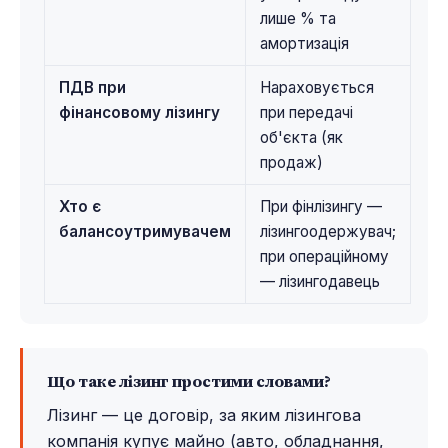
лише % та
амортизація
ПДВ при
Нараховується
фінансовому лізингу
при передачі
об'єкта (як
продаж)
Хто є
При фінлізингу —
балансоутримувачем
лізингоодержувач;
при операційному
— лізингодавець
Що таке лізинг простими словами?
Лізинг — це договір, за яким лізингова
компанія купує майно (авто, обладнання,