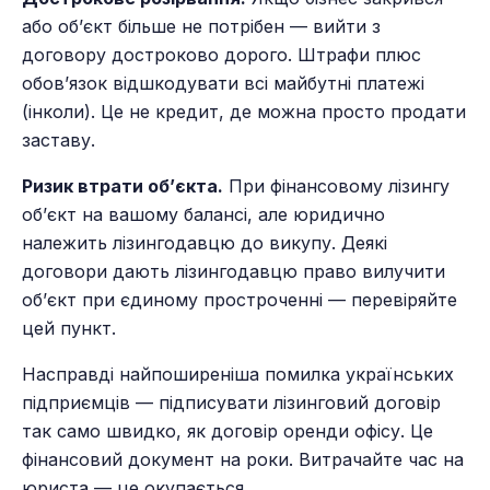
або об’єкт більше не потрібен — вийти з
договору достроково дорого. Штрафи плюс
обов’язок відшкодувати всі майбутні платежі
(інколи). Це не кредит, де можна просто продати
заставу.
Ризик втрати об’єкта.
При фінансовому лізингу
об’єкт на вашому балансі, але юридично
належить лізингодавцю до викупу. Деякі
договори дають лізингодавцю право вилучити
об’єкт при єдиному простроченні — перевіряйте
цей пункт.
Насправді найпоширеніша помилка українських
підприємців — підписувати лізинговий договір
так само швидко, як договір оренди офісу. Це
фінансовий документ на роки. Витрачайте час на
юриста — це окупається.