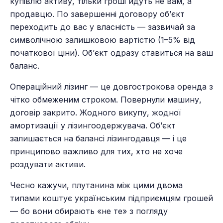
купівлю активу, тільки гроші йдуть не вам, а
продавцю. По завершенні договору об’єкт
переходить до вас у власність — зазвичай за
символічною залишковою вартістю (1–5% від
початкової ціни). Об’єкт одразу ставиться на ваш
баланс.
Операційний лізинг — це довгострокова оренда з
чітко обмеженим строком. Повернули машину,
договір закрито. Жодного викупу, жодної
амортизації у лізингоодержувача. Об’єкт
залишається на балансі лізингодавця — і це
принципово важливо для тих, хто не хоче
роздувати активи.
Чесно кажучи, плутанина між цими двома
типами коштує українським підприємцям грошей
— бо вони обирають «не те» з погляду