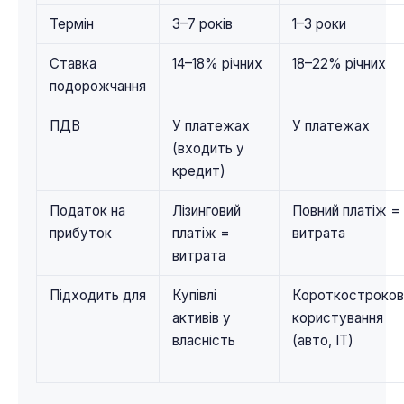
Термін
3–7 років
1–3 роки
Ставка
14–18% річних
18–22% річних
подорожчання
ПДВ
У платежах
У платежах
(входить у
кредит)
Податок на
Лізинговий
Повний платіж =
прибуток
платіж =
витрата
витрата
Підходить для
Купівлі
Короткостроков
активів у
користування
власність
(авто, IT)