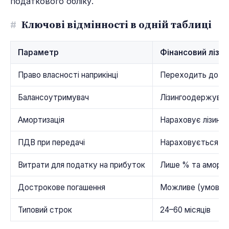
податкового обліку.
#
Ключові відмінності в одній таблиці
Параметр
Фінансовий лізин
Право власності наприкінці
Переходить до лі
Балансоутримувач
Лізингоодержувач
Амортизація
Нараховує лізинг
ПДВ при передачі
Нараховується (я
Витрати для податку на прибуток
Лише % та аморти
Дострокове погашення
Можливе (умови в
Типовий строк
24–60 місяців