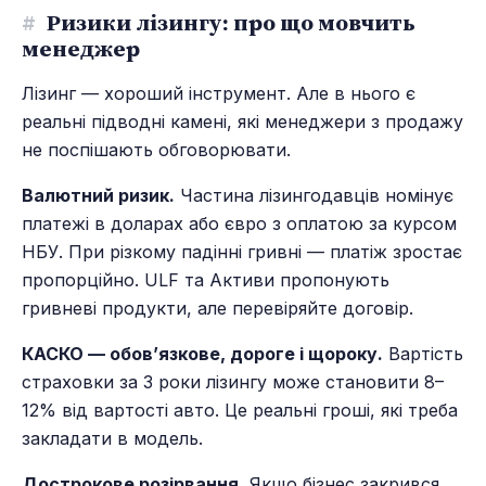
#
Ризики лізингу: про що мовчить
менеджер
Лізинг — хороший інструмент. Але в нього є
реальні підводні камені, які менеджери з продажу
не поспішають обговорювати.
Валютний ризик.
Частина лізингодавців номінує
платежі в доларах або євро з оплатою за курсом
НБУ. При різкому падінні гривні — платіж зростає
пропорційно. ULF та Активи пропонують
гривневі продукти, але перевіряйте договір.
КАСКО — обов’язкове, дороге і щороку.
Вартість
страховки за 3 роки лізингу може становити 8–
12% від вартості авто. Це реальні гроші, які треба
закладати в модель.
Дострокове розірвання.
Якщо бізнес закрився