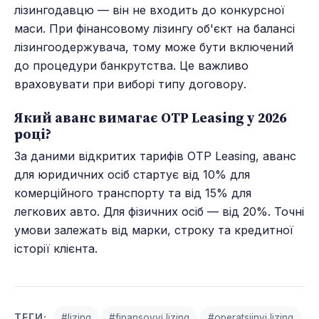
лізингодавцю — він не входить до конкурсної
маси. При фінансовому лізингу об'єкт на балансі
лізингоодержувача, тому може бути включений
до процедури банкрутства. Це важливо
враховувати при виборі типу договору.
Який аванс вимагає OTP Leasing у 2026
році?
За даними відкритих тарифів OTP Leasing, аванс
для юридичних осіб стартує від 10% для
комерційного транспорту та від 15% для
легкових авто. Для фізичних осіб — від 20%. Точні
умови залежать від марки, строку та кредитної
історії клієнта.
ТЕГИ:
#lizing
#finansovyj lizing
#operatsijnyj lizing