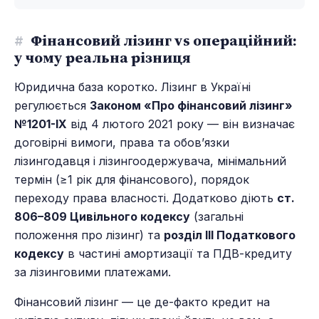
#
Фінансовий лізинг vs операційний:
у чому реальна різниця
Юридична база коротко. Лізинг в Україні
регулюється
Законом «Про фінансовий лізинг»
№1201-IX
від 4 лютого 2021 року — він визначає
договірні вимоги, права та обов’язки
лізингодавця і лізингоодержувача, мінімальний
термін (≥1 рік для фінансового), порядок
переходу права власності. Додатково діють
ст.
806–809 Цивільного кодексу
(загальні
положення про лізинг) та
розділ III Податкового
кодексу
в частині амортизації та ПДВ-кредиту
за лізинговими платежами.
Фінансовий лізинг — це де-факто кредит на