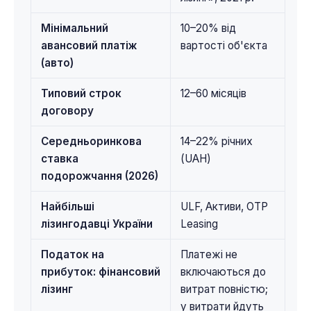
Мінімальний
10–20% від
авансовий платіж
вартості об'єкта
(авто)
Типовий строк
12–60 місяців
договору
Середньоринкова
14–22% річних
ставка
(UAH)
подорожчання (2026)
Найбільші
ULF, Активи, OTP
лізингодавці України
Leasing
Податок на
Платежі не
прибуток: фінансовий
включаються до
лізинг
витрат повністю;
у витрати йдуть