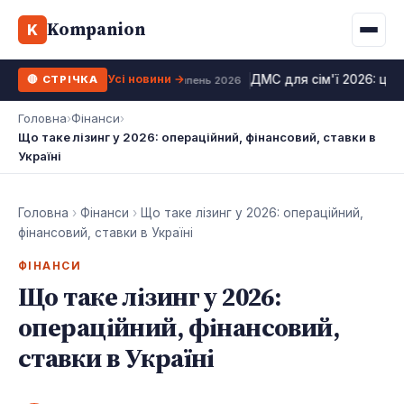
Binance
CCLoan
Kompanion
Іпотека
Життя
K
UA
RU
EN
WhiteBIT
Калькулятор МФО
Депозит
Усі види
Усі новини →
ДМС для сім'ї 2026: ціни
🔴 СТРІЧКА
Kuna
Усі 10 МФО →
24 липень 2026
Рефінансування
Головна
›
Фінанси
›
Bybit
Що таке лізинг у 2026: операційний, фінансовий, ставки в
ФОП податки
Україні
OKX
Усі 10 бірж →
Головна
›
Фінанси
›
Що таке лізинг у 2026: операційний,
фінансовий, ставки в Україні
ФІНАНСИ
Що таке лізинг у 2026:
операційний, фінансовий,
ставки в Україні