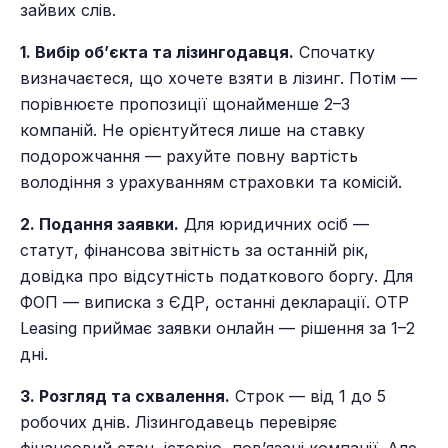
зайвих слів.
1. Вибір об’єкта та лізингодавця.
Спочатку
визначаєтеся, що хочете взяти в лізинг. Потім —
порівнюєте пропозиції щонайменше 2–3
компаній. Не орієнтуйтеся лише на ставку
подорожчання — рахуйте повну вартість
володіння з урахуванням страховки та комісій.
2. Подання заявки.
Для юридичних осіб —
статут, фінансова звітність за останній рік,
довідка про відсутність податкового боргу. Для
ФОП — виписка з ЄДР, останні декларації. OTP
Leasing приймає заявки онлайн — рішення за 1–2
дні.
3. Розгляд та схвалення.
Строк — від 1 до 5
робочих днів. Лізингодавець перевіряє
фінансовий стан, історію, пов’язані компанії. Але