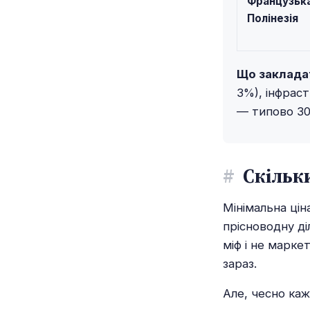
Французьк
Полінезія
Що заклада
3%), інфрас
— типово 30
#
Скільки
Мінімальна ці
прісноводну ді
міф і не марке
зараз.
Але, чесно каж