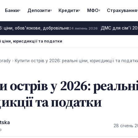
Банки
Депозити
Кредити
МФО
Страхування
▾
▾
▾
▾
 ціни, обов'язкове, добровільне
ДМС для сім'ї 2026
24 липень 2026
і ціни, юрисдикції та податки
orady
›
Купити острів у 2026: реальні ціни, юрисдикції та податк
 острів у 2026: реальні
икції та податки
tska
28 січень 
р