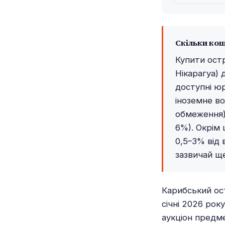
Скільки кош
Купити остр
Нікарагуа) 
доступні юр
іноземне во
обмеження),
6%). Окрім 
0,5–3% від 
зазвичай ще
Карибський ос
січні 2026 рок
аукціон предме