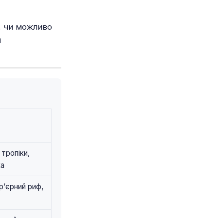
, чи можливо
и
 тропіки,
ка
р’єрний риф,