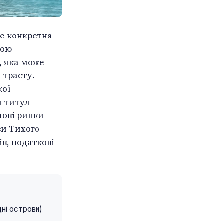
Це конкретна
вою
, яка може
 трасту.
кої
й титул
чові ринки —
ви Тихого
ів, податкові
дні острови)