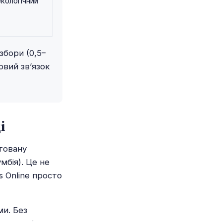
екологічний
збори (0,5–
овий зв’язок
і
товану
мбія). Це не
s Online просто
ми. Без