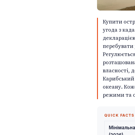
Купити остр
угода з ка
декларацією
перебувати 
Регулюється
розташована
власності, 
Карибський 
океану. Кож
режими та о
QUICK FACTS
Мінімальна