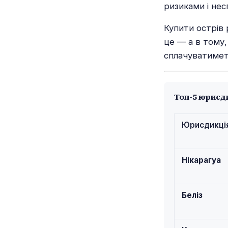
ризиками і не
Купити острів 
це — а в тому,
сплачуватимете
Топ-5 юрисди
Юрисдикці
Нікарагуа
Беліз