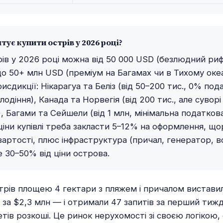
тує купити острів у 2026 році?
ів у 2026 році можна від 50 000 USD (безлюдний риф
до 50+ млн USD (преміум на Багамах чи в Тихому океа
исдикції: Нікарагуа та Беліз (від 50–200 тис., 0% под
лодіння), Канада та Норвегія (від 200 тис., але суворі
 Багами та Сейшели (від 1 млн, мінімальна податкова
ціни купівлі треба закласти 5–12% на оформлення, що
вартості, плюс інфраструктура (причал, генератор, в
 30–50% від ціни острова.
трів площею 4 гектари з пляжем і причалом вистави
у за $2,3 млн — і отримали 47 запитів за перший тиж
тів розкоші. Це ринок нерухомості зі своєю логікою,