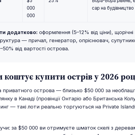
а
$5
25%
Бора-Бора рівень, 
000
cap на будівництво
000
ти додатково:
оформлення (5–12% від ціни), щорічні 
труктура — причал, генератор, опріснювач, супутник
–50% від вартості острова.
 коштує купити острів у 2026 роц
на приватного острова — близько $50 000 за необлаш
лянку в Канаді (провінції Онтаріо або Британська Колу
тинг — такі лоти реально торгуються на Private Island
учи: за $50 000 ви отримуєте шматок скелі з дерева