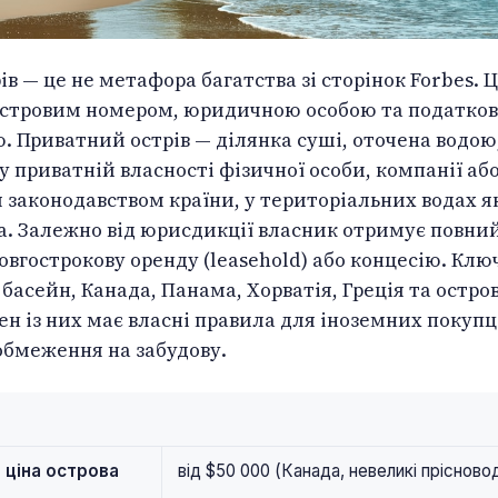
ів — це не метафора багатства зі сторінок Forbes. 
дастровим номером, юридичною особою та податко
. Приватний острів — ділянка суші, оточена водою
у приватній власності фізичної особи, компанії або
 законодавством країни, у територіальних водах я
. Залежно від юрисдикції власник отримує повни
довгострокову оренду (leasehold) або концесію. Клю
басейн, Канада, Панама, Хорватія, Греція та остро
ен із них має власні правила для іноземних покупц
бмеження на забудову.
 ціна острова
від $50 000 (Канада, невеликі прісново