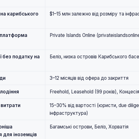
іна карибського
$1–15 млн залежно від розміру та інфр
 платформа
Private Islands Online (privateislandsonli
 без податку на
Беліз, низка островів Карибського бас
оди
3–12 місяців від офера до закриття
лодіння
Freehold, Leasehold (99 років), Концесі
 витрати
15–30% від вартості (юристи, due dilig
інфраструктура)
рніша
Багамські острови, Беліз, Хорватія
 для іноземців