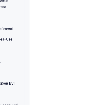
рогий
цтва
д
в’язкові
Sea-Use
й
,
рібен BVI