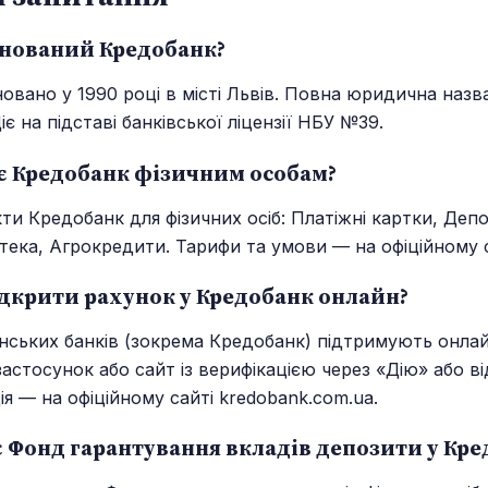
снований Кредобанк?
овано у 1990 році в місті Львів. Повна юридична назв
є на підставі банківської ліцензії НБУ №39.
 Кредобанк фізичним особам?
ти Кредобанк для фізичних осіб: Платіжні картки, Деп
потека, Агрокредити. Тарифи та умови — на офіційному с
дкрити рахунок у Кредобанк онлайн?
їнських банків (зокрема Кредобанк) підтримують онла
застосунок або сайт із верифікацією через «Дію» або ві
ія — на офіційному сайті kredobank.com.ua.
 Фонд гарантування вкладів депозити у Кре