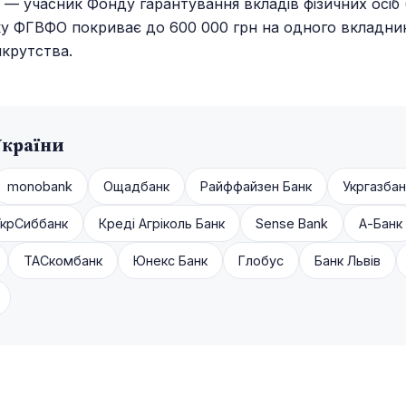
 — учасник Фонду гарантування вкладів фізичних осіб 
ку ФГВФО покриває до 600 000 грн на одного вкладни
нкрутства.
України
monobank
Ощадбанк
Райффайзен Банк
Укргазбан
УкрСиббанк
Креді Агріколь Банк
Sense Bank
А-Банк
ТАСкомбанк
Юнекс Банк
Глобус
Банк Львів