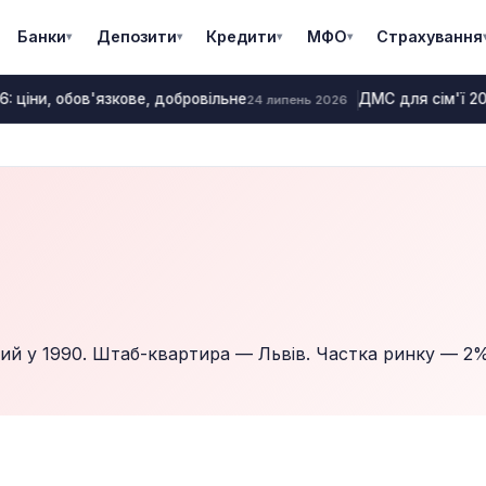
Банки
Депозити
Кредити
МФО
Страхування
▾
▾
▾
▾
: ціни, обов'язкове, добровільне
ДМС для сім'ї 202
24 липень 2026
ний у 1990. Штаб-квартира — Львів. Частка ринку — 2%