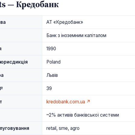
ts — Кредобанк
зва
АТ «Кредобанк»
Банк з іноземним капіталом
я
1990
юрисдикція
Poland
ра
Львів
 №
39
т
kredobank.com.ua ↗
~2% активів банківської системи
луговування
retail, sme, agro