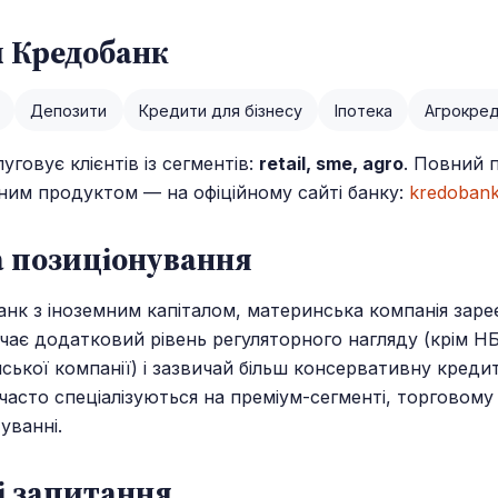
 Кредобанк
Депозити
Кредити для бізнесу
Іпотека
Агрокре
говує клієнтів із сегментів:
retail, sme, agro
. Повний п
ним продуктом — на офіційному сайті банку:
kredobank
та позиціонування
нк з іноземним капіталом, материнська компанія заре
ачає додатковий рівень регуляторного нагляду (крім Н
ської компанії) і зазвичай більш консервативну кредит
 часто спеціалізуються на преміум-сегменті, торговому
уванні.
 запитання