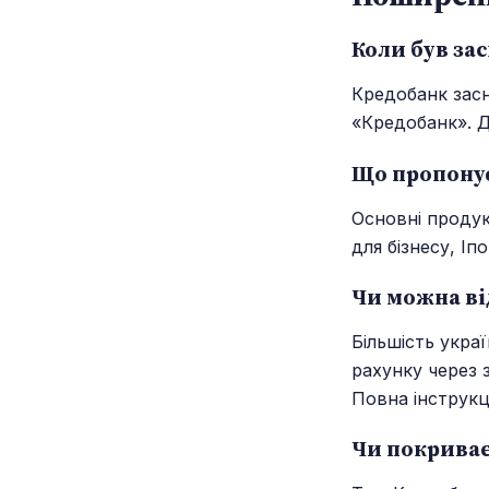
Коли був за
Кредобанк засн
«Кредобанк». Ді
Що пропонує
Основні продук
для бізнесу, І
Чи можна ві
Більшість укра
рахунку через 
Повна інструкц
Чи покриває