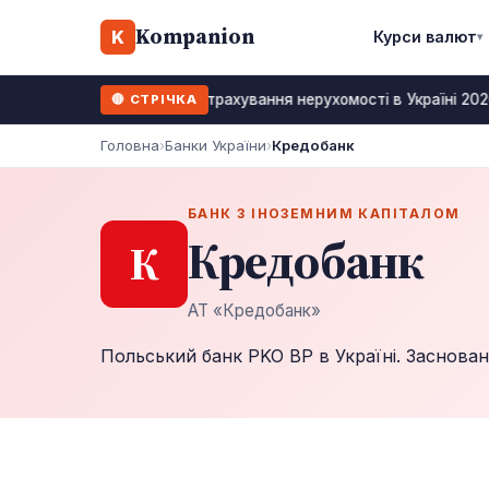
Kompanion
K
Курси валют
▾
Страхування нерухомості в Україні 2026
🔴 СТРІЧКА
25 липень 2026
Головна
›
Банки України
›
Кредобанк
БАНК З ІНОЗЕМНИМ КАПІТАЛОМ
Кредобанк
К
АТ «Кредобанк»
Польський банк PKO BP в Україні. Заснова