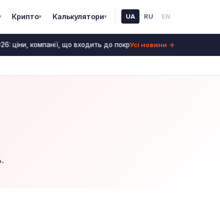
Крипто
Калькулятори
UA
RU
EN
▾
▾
▾
Усі новини →
6: ціни, компанії, що входить до покриття
Оренда 
23 липень 2026
.