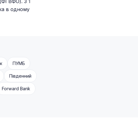
(ФГВФО). З 1
ка в одному
к
ПУМБ
Південний
Forward Bank