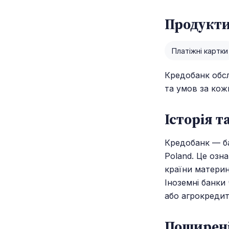
Продукти
Платіжні картки
Кредобанк обслу
та умов за кож
Історія 
Кредобанк — ба
Poland. Це озн
країни материн
Іноземні банки
або агрокредит
Поширені