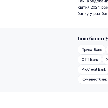
Так, Кредобанк
квітня 2024 ро
банку у разі ба
Інші банки 
ПриватБанк
ОТП Банк
ProCredit Bank
Комінвестбанк