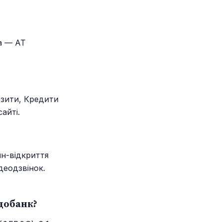
а — АТ
озити, Кредити
айті.
йн-відкриття
деодзвінок.
добанк?