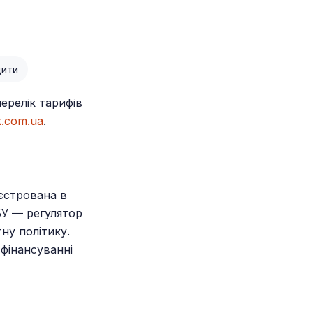
дити
ерелік тарифів
.com.ua
.
єстрована в
БУ — регулятор
ну політику.
 фінансуванні