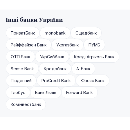
Інші банки України
ПриватБанк
monobank
Ощадбанк
Райффайзен Банк
Укргазбанк
ПУМБ
ОТП Банк
УкрСиббанк
Креді Агріколь Банк
Sense Bank
Кредобанк
А-Банк
Південний
ProCredit Bank
Юнекс Банк
Глобус
Банк Львів
Forward Bank
Комінвестбанк