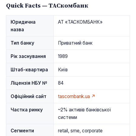
Quick Facts — ТАСкомбанк
Юридична
АТ «ТАСКОМБАНК»
назва
Тип банку
Приватний банк
Рік заснування
1989
Штаб-квартира
Київ
Ліцензія НБУ №
84
Офіційний сайт
tascombank.ua ↗
Частка ринку
~2% активів банківської
системи
Сегменти
retail, sme, corporate