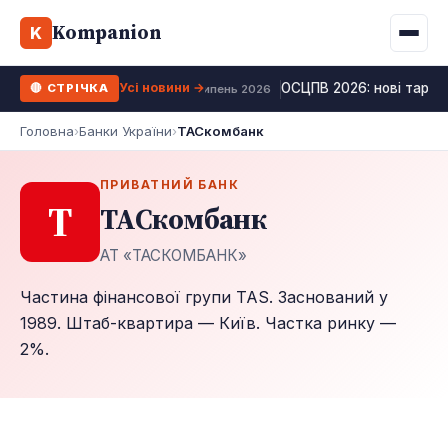
Binance
CCLoan
Kompanion
Іпотека
Життя
K
UA
RU
EN
WhiteBIT
Калькулятор МФО
Депозит
Усі види
Усі новини →
ОСЦПВ 2026: нові тарифи
🔴 СТРІЧКА
Kuna
Усі 10 МФО →
27 липень 2026
Рефінансування
Головна
›
Банки України
›
ТАСкомбанк
Bybit
ФОП податки
OKX
ПРИВАТНИЙ БАНК
Т
ТАСкомбанк
Усі 10 бірж →
АТ «ТАСКОМБАНК»
Частина фінансової групи TAS. Заснований у
1989. Штаб-квартира — Київ. Частка ринку —
2%.