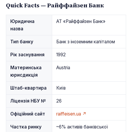
Quick Facts — Райффайзен Банк
Юридична
АТ «Райффайзен Банк»
назва
Тип банку
Банк з іноземним капіталом
Рік заснування
1992
Материнська
Austria
юрисдикція
Штаб-квартира
Київ
Ліцензія НБУ №
26
Офіційний сайт
raiffeisen.ua ↗
Частка ринку
~6% активів банківської