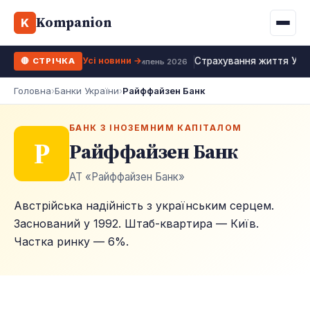
Binance
CCLoan
Kompanion
Іпотека
Життя
K
UA
RU
EN
WhiteBIT
Калькулятор МФО
Депозит
Усі види
Усі новини →
Страхування життя Укра
🔴 СТРІЧКА
Kuna
Усі 10 МФО →
26 липень 2026
Рефінансування
Головна
›
Банки України
›
Райффайзен Банк
Bybit
ФОП податки
OKX
БАНК З ІНОЗЕМНИМ КАПІТАЛОМ
Р
Райффайзен Банк
Усі 10 бірж →
АТ «Райффайзен Банк»
Австрійська надійність з українським серцем.
Заснований у 1992. Штаб-квартира — Київ.
Частка ринку — 6%.