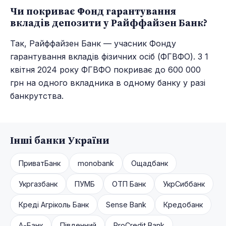
Чи покриває Фонд гарантування
вкладів депозити у Райффайзен Банк?
Так, Райффайзен Банк — учасник Фонду
гарантування вкладів фізичних осіб (ФГВФО). З 1
квітня 2024 року ФГВФО покриває до 600 000
грн на одного вкладника в одному банку у разі
банкрутства.
Інші банки України
ПриватБанк
monobank
Ощадбанк
Укргазбанк
ПУМБ
ОТП Банк
УкрСиббанк
Креді Агріколь Банк
Sense Bank
Кредобанк
А-Банк
Південний
ProCredit Bank