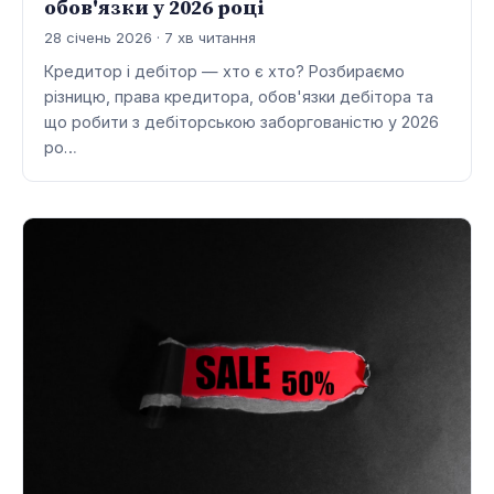
обов'язки у 2026 році
28 січень 2026 · 7 хв читання
Кредитор і дебітор — хто є хто? Розбираємо
різницю, права кредитора, обов'язки дебітора та
що робити з дебіторською заборгованістю у 2026
ро…