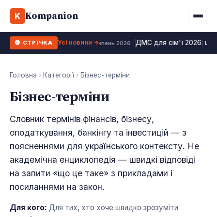
Binance
CCLoan
Kompanion
Іпотека
Життя
K
UA
RU
EN
WhiteBIT
Калькулятор МФО
Депозит
Усі види
Усі новини →
ДМС для сім'ї 2026: цін
🔴 СТРІЧКА
Kuna
Усі 10 МФО →
24 липень 2026
Рефінансування
Bybit
ФОП податки
Головна
›
Категорії
›
Бізнес-терміни
OKX
Бізнес-терміни
Усі 10 бірж →
Словник термінів фінансів, бізнесу,
оподаткування, банкінгу та інвестицій — з
поясненнями для українського контексту. Не
академічна енциклопедія — швидкі відповіді
на запити «що це таке» з прикладами і
посиланнями на закон.
Для кого:
Для тих, хто хоче швидко зрозуміти