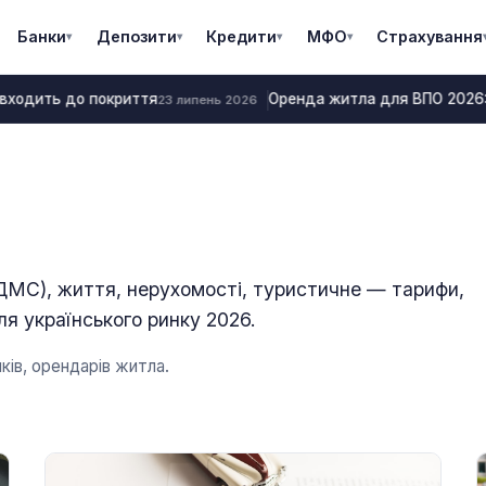
Банки
Депозити
Кредити
МФО
Страхування
▾
▾
▾
▾
 входить до покриття
Оренда житла для ВПО 2026: 
23 липень 2026
МС), життя, нерухомості, туристичне — тарифи,
ля українського ринку 2026.
ків, орендарів житла.