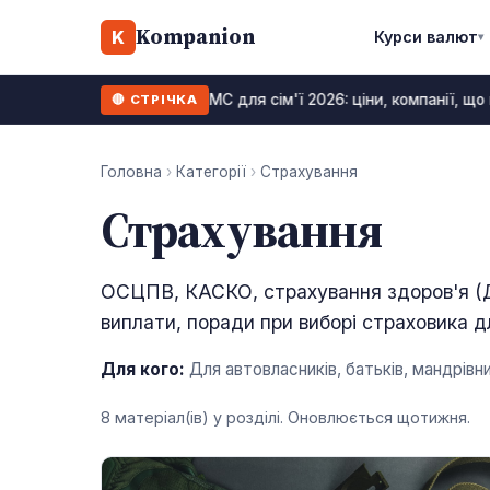
Kompanion
K
Курси валют
▾
ДМС для сім'ї 2026: ціни, компанії, що
🔴 СТРІЧКА
24 липень 2026
Головна
›
Категорії
›
Страхування
Страхування
ОСЦПВ, КАСКО, страхування здоров'я (Д
виплати, поради при виборі страховика д
Для кого:
Для автовласників, батьків, мандрівни
8 матеріал(ів) у розділі. Оновлюється щотижня.