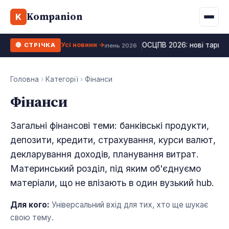
Binance
CCLoan
Kompanion
Іпотека
Життя
K
UA
RU
EN
WhiteBIT
Калькулятор МФО
Депозит
Усі види
Усі новини →
ОСЦПВ 2026: нові тарифи,
🔴 СТРІЧКА
Kuna
Усі 10 МФО →
27 липень 2026
Рефінансування
Bybit
ФОП податки
Головна
›
Категорії
›
Фінанси
OKX
Фінанси
Усі 10 бірж →
Загальні фінансові теми: банківські продукти,
депозити, кредити, страхування, курси валют,
декларування доходів, планування витрат.
Материнський розділ, під яким об'єднуємо
матеріали, що не влізають в один вузький hub.
Для кого:
Універсальний вхід для тих, хто ще шукає
свою тему.